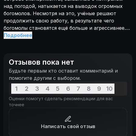
над погодой, натыкается на выводок огромных
богомолов. Несмотря на это, учёные решают
продолжить свою работу, в результате чего
богомолы становятся ещё больше и агрессивнее.
На том же острове оказался и маленький сын
Подробнее
Годзиллы, защитить которого от мутантов теперь
сможет только папаша.
Отзывов пока нет
Будьте первым кто оставит комментарий и
помогите другим с выбором.
1
2
3
4
5
6
7
8
9
10
Оценки помогут сделать рекомендации для вас
точнее
Написать свой отзыв