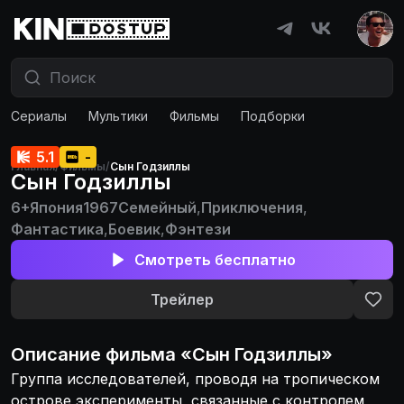
Сериалы
Мультики
Фильмы
Подборки
5.1
-
Главная
/
Фильмы
/
Сын Годзиллы
Сын Годзиллы
6+
Япония
1967
Семейный
,
Приключения
,
Фантастика
,
Боевик
,
Фэнтези
Смотреть бесплатно
Трейлер
Описание
фильма
«
Сын Годзиллы
»
Группа исследователей, проводя на тропическом
острове эксперименты, связанные с контролем