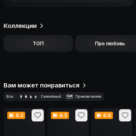
Коллекции
ТОП
Про любовь
Вам может понравиться
👨‍👩‍👧‍👦
🗺️
Все
Семейный
Приключения
👽
💥
🧙‍♂️
Фантастика
Боевик
Фэнтези
6.3
6.3
6.8