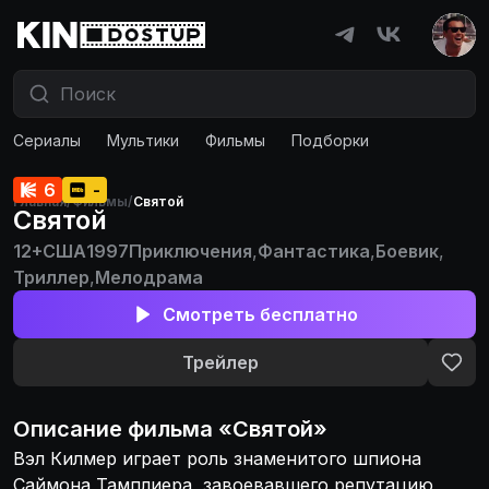
Сериалы
Мультики
Фильмы
Подборки
6
-
Главная
/
Фильмы
/
Святой
Святой
12+
США
1997
Приключения
,
Фантастика
,
Боевик
,
Триллер
,
Мелодрама
Смотреть бесплатно
Трейлер
Описание
фильма
«
Святой
»
Вэл Килмер играет роль знаменитого шпиона
Саймона Тамплиера, завоевавшего репутацию