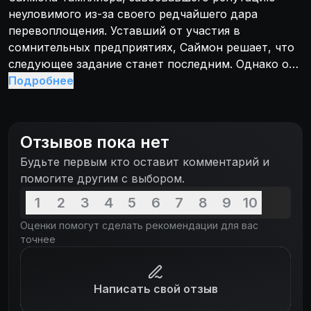
неуловимого из-за своего редчайшего дара
перевоплощения. Уставший от участия в
сомнительных предприятиях, Саймон решает, что
следующее задание станет последним. Однако оно
обещает быть нешуточным. Могущественный
Подробнее
промышленный магнат из России Иван Третьяк
поручает Саймону добыть сенсационную
технологию производства самой дешевой в мире
Отзывов пока нет
энергии, разработанную гениальным ученым
Будьте первым кто оставит комментарий и
Эммой Рассел. С помощью этой технологии он
помогите другим с выбором.
намерен подчинить себе Россию, переживающую
не лучшие времена. В дальнейшие планы магната
1
2
3
4
5
6
7
8
9
10
входит мировое господство...
Оценки помогут сделать рекомендации для вас
точнее
Написать свой отзыв