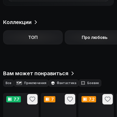
Коллекции
ТОП
Про любовь
Вам может понравиться
🗺️
👽
💥
Все
Приключения
Фантастика
Боевик
🔪
💌
Триллер
Мелодрама
7.7
7
7.2