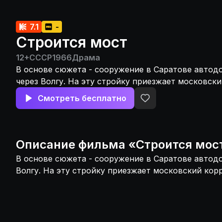
7.1
-
Строится мост
12+
СССР
1966
Драма
В основе сюжета - сооружение в Саратове автод
через Волгу. На эту стройку приезжает московск
корреспондент...
Смотреть бесплатно
Описание
фильма
«
Строится мос
В основе сюжета - сооружение в Саратове автод
Волгу. На эту стройку приезжает московский корр