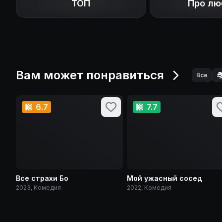
ТОП
Про лю
Вам может понравиться

Все
6.7
7.7
Все страхи Бо
Мой ужасный сосед
2023, Комедия
2022, Комедия