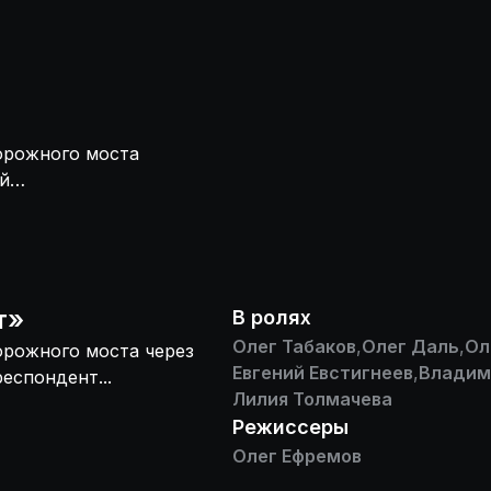
орожного моста
ий
т
»
В ролях
Олег Табаков
,
Олег Даль
,
Ол
орожного моста через
Евгений Евстигнеев
,
Владим
еспондент...
Лилия Толмачева
Режиссеры
Олег Ефремов