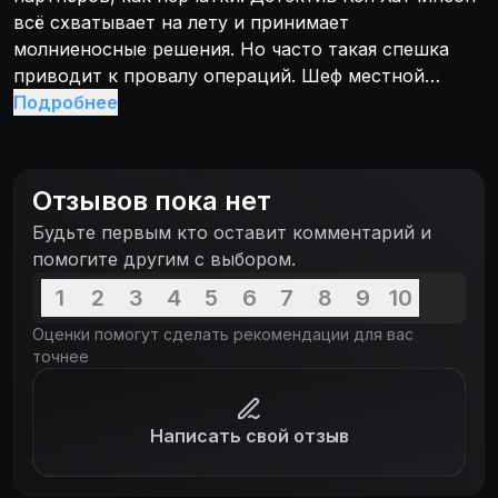
всё схватывает на лету и принимает
молниеносные решения. Но часто такая спешка
приводит к провалу операций. Шеф местной
полиции решает объединить их в команду и
Подробнее
выпустить на патрулирование города.
Отзывов пока нет
Будьте первым кто оставит комментарий и
помогите другим с выбором.
1
2
3
4
5
6
7
8
9
10
Оценки помогут сделать рекомендации для вас
точнее
Написать свой отзыв