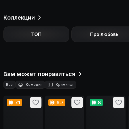
Коллекции
ТОП
Про любовь
Вам может понравиться
😂
🕵️‍♂️
Все
Комедия
Криминал
7.1
6.7
8