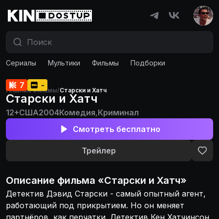
Сериалы
Мультики
Фильмы
Подборки
7
-
Главная
/
Фильмы
/
Старски и Хатч
Старски и Хатч
12+
США
2004
Комедия
,
Криминал
Смотреть бесплатно
Трейлер
Описание
фильма
«
Старски и Хатч
»
Детектив Дэвид Старски - самый опытный агент,
работающий под прикрытием. Но он меняет
партнёров, как перчатки. Детектив Кен Хатчинсон