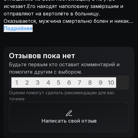
исчезает.Его находят наполовину замёрзшим и
отправляют на вертолёте в больницу.
Оказывается, мужчина смертельно болен и никак
не желает смириться с поворотом судьбы...
Подробнее
Отзывов пока нет
Будьте первым кто оставит комментарий и
помогите другим с выбором.
1
2
3
4
5
6
7
8
9
10
Оценки помогут сделать рекомендации для вас
точнее
Написать свой отзыв