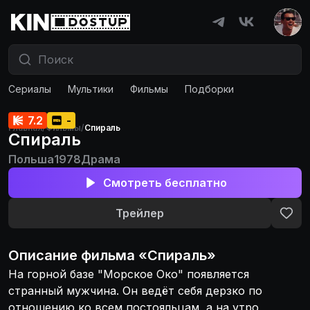
Сериалы
Мультики
Фильмы
Подборки
7.2
-
Главная
/
Фильмы
/
Спираль
Спираль
Польша
1978
Драма
Смотреть бесплатно
Трейлер
Описание
фильма
«
Спираль
»
На горной базе "Морское Око" появляется
странный мужчина. Он ведёт себя дерзко по
отношению ко всем постояльцам, а на утро