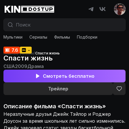
Мультики
Сериалы
Фильмы
Подборки
7.6
-
Главная
/
Фильмы
/
Спасти жизнь
Спасти жизнь
США
2009
Драма
Смотреть бесплатно
Трейлер
Описание
фильма
«
Спасти жизнь
»
Неразлучные друзья Джейк Тэйлор и Роджер
Доусон за время школьных лет сильно изменились.
Джейк завоевал статус звезды баскетбольной