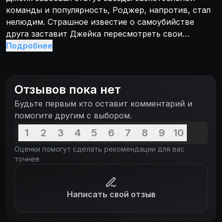
команды и популярность, Роджер, напротив, стал
нелюдим. Страшное известие о самоубийстве
друга заставит Джейка пересмотреть свои
взгляды на жизнь. Не найдя ответа на вопрос, мог
Подробнее
ли он как-то предотвратить гибель Роджера,
Джейка решит помогать отверженным и одиноким
сверстникам. Благих намерений одноклассника
Отзывов пока нет
новые друзья не разделяет, поставив Джейка
Будьте первым кто оставит комментарий и
перед непростым выбором: популярность или
помогите другим с выбором.
потеря статуса при иллюзорной возможности
спасти чью-то жизнь.
1
2
3
4
5
6
7
8
9
10
Оценки помогут сделать рекомендации для вас
точнее
Написать свой отзыв