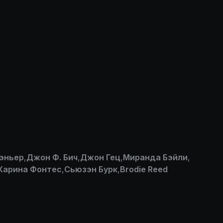
эньер
,
Джон Ф. Бич
,
Джон Гец
,
Миранда Бэйли
,
Карина Фонтес
,
Сьюзэн Бурк
,
Brodie Reed