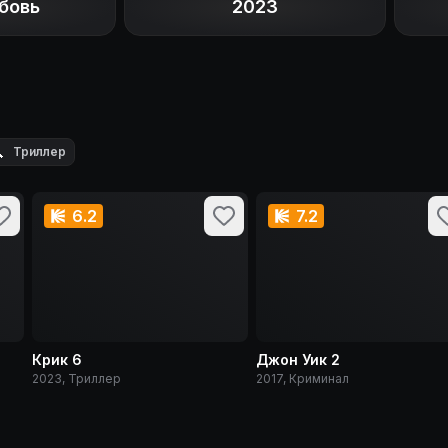
бовь
2023

Триллер
6.2
7.2
Крик 6
Джон Уик 2
2023, Триллер
2017, Криминал