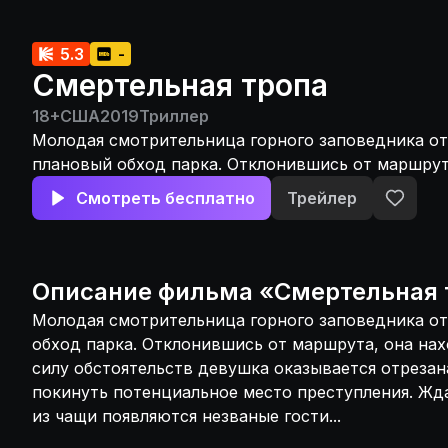
5.3
-
Смертельная тропа
18+
США
2019
Триллер
Молодая смотрительница горного заповедника от
плановый обход парка. Отклонившись от маршрут
тело мужчины. В силу обстоятельств девушка ока
Смотреть бесплатно
Трейлер
отрезана от связи и не может покинуть потенциа
преступления. Ждать помощи неоткуда, а из чащи
незваные гости...
Описание
фильма
«
Смертельная 
Молодая смотрительница горного заповедника от
обход парка. Отклонившись от маршрута, она нах
силу обстоятельств девушка оказывается отрезан
покинуть потенциальное место преступления. Жд
из чащи появляются незваные гости...