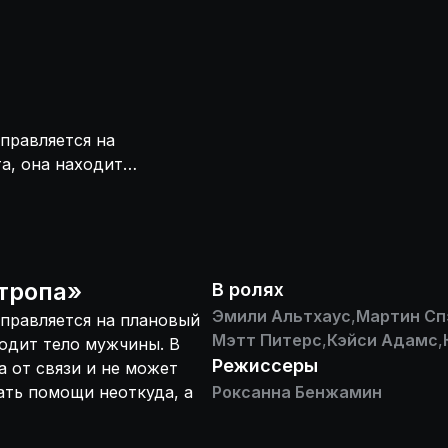
правляется на
а, она находит
зывается
льное место
 появляются
тропа
»
В ролях
Эмили Альтхаус
,
Мартин Сп
правляется на плановый
Мэтт Питерс
,
Кэйси Адамс
,
одит тело мужчины. В
Режиссеры
а от связи и не может
ать помощи неоткуда, а
Роксанна Бенжамин