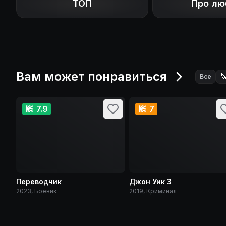
ТОП
Про лю
Вам может понравиться

Все
7.9
7
Переводчик
Джон Уик 3
2023, Боевик
2019, Криминал