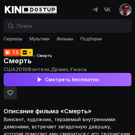
Сериалы
Мультики
Фильмы
Подборки
7.5
-
Главная
/
Фильмы
/
Смерть
Смерть
США
2019
Фэнтези
,
Драма
,
Ужасы
Смотреть бесплатно
Описание
фильма
«
Смерть
»
Винсент, художник, терзаемый внутренними
демонами, встречает загадочную девушку,
которая помогает ему смириться с его творческим