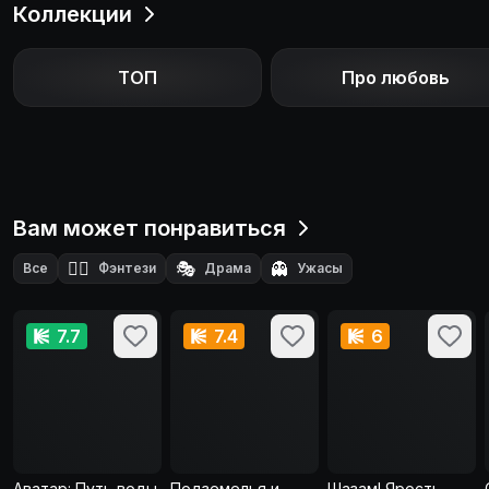
Коллекции
ТОП
Про любовь
Вам может понравиться
🧙‍♂️
🎭
👻
Все
Фэнтези
Драма
Ужасы
7.7
7.4
6
Аватар: Путь воды
Подземелья и
Шазам! Ярость