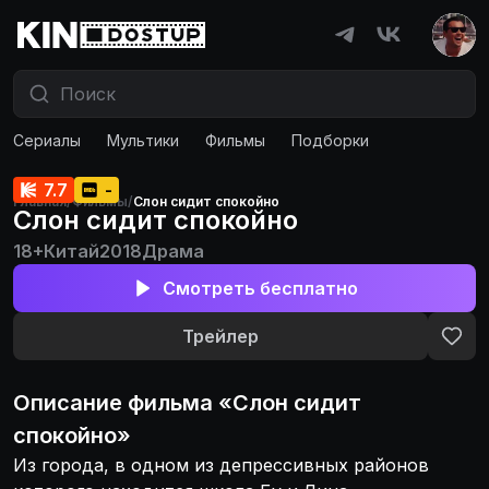
Сериалы
Мультики
Фильмы
Подборки
7.7
-
Главная
/
Фильмы
/
Слон сидит спокойно
Слон сидит спокойно
18+
Китай
2018
Драма
Смотреть бесплатно
Трейлер
Описание
фильма
«
Слон сидит
спокойно
»
Из города, в одном из депрессивных районов