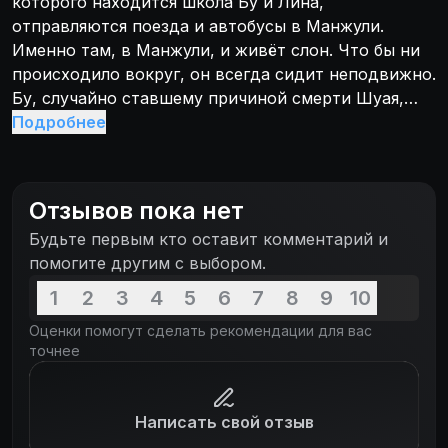
которого находится школа Бу и Лина,
отправляются поезда и автобусы в Манжули.
Именно там, в Манжули, и живёт слон. Что бы ни
происходило вокруг, он всегда сидит неподвижно.
Бу, случайно ставшему причиной смерти Шуая,
державшего в страхе всю школу, нужно во что бы
Подробнее
то ни стало попасть туда. Бунтарь без причины,
мечтатель поневоле, он бежит от мести старшего
брата Шуая. И в бегах ему нет ни помощников, ни
Отзывов пока нет
защитников. Даже бабушка, которая всегда
Будьте первым кто оставит комментарий и
выручала его в трудные моменты, умерла.
помогите другим с выбором.
1
2
3
4
5
6
7
8
9
10
Оценки помогут сделать рекомендации для вас
точнее
Написать свой отзыв