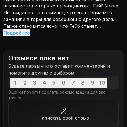
альпинистов и горных проводников – Гейб Уокер.
Неожиданно он понимает, что его специально
заманили в горы для совершенно другого дела.
Также становится ясно, что Гейб станет
нежелательным свидетелем, от которого без
Подробнее
раздумья «избавятся». Но свою жизнь он терять
так просто не собирается и объявляет
безжалостную войну банде вооруженных до зубов
Отзывов пока нет
боевиков под предводительством
Будьте первым кто оставит комментарий и
международного террориста Эрика Куалена...
помогите другим с выбором.
1
2
3
4
5
6
7
8
9
10
Оценки помогут сделать рекомендации для вас
точнее
Написать свой отзыв