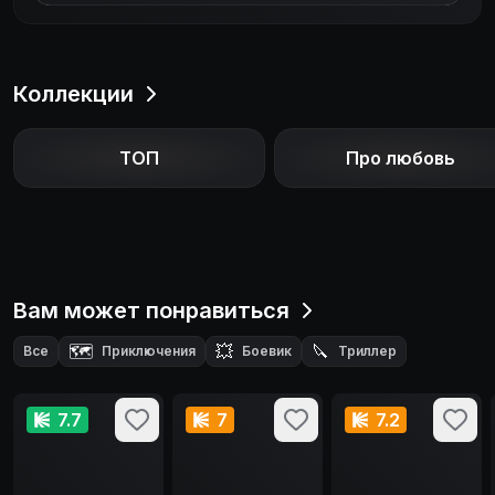
Коллекции
ТОП
Про любовь
Вам может понравиться
🗺️
💥
🔪
Все
Приключения
Боевик
Триллер
7.7
7
7.2