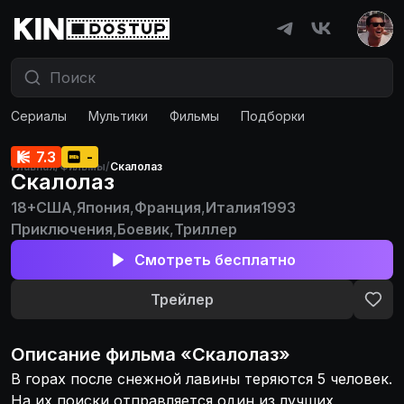
Сериалы
Мультики
Фильмы
Подборки
7.3
-
Главная
/
Фильмы
/
Скалолаз
Скалолаз
18+
США
,
Япония
,
Франция
,
Италия
1993
Приключения
,
Боевик
,
Триллер
Смотреть бесплатно
Трейлер
Описание
фильма
«
Скалолаз
»
В горах после снежной лавины теряются 5 человек.
На их поиски отправляется один из лучших