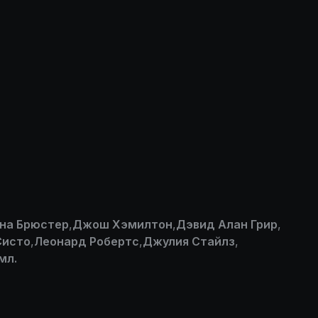
на Брюстер
,
Джош Хэмилтон
,
Дэвид Алан Грир
,
Систо
,
Леонард Робертс
,
Джулия Стайлз
,
мл.