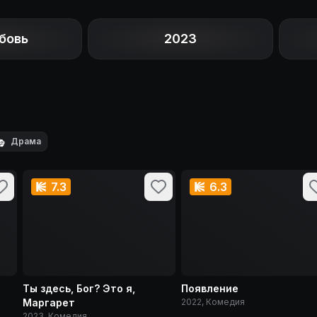
бовь
2023

Драма
7.3
6.3
Ты здесь, Бог? Это я,
Появление
Маргарет
2022, Комедия
2023, Комедия