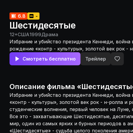
6.8
-
Шестидесятые
12+
США
1999
Драма
Избрание и убийство президента Кеннеди, война 
рождение «контр - культуры», золотой век рок - н
музыки, расовые и студенческие волнения, первы
Смотреть бесплатно
Трейлер
Луне, фестиваль в Вудстоке. Все это - захватыва
Шестидесятые, десятилетие, перевернувшее мир,
ярких и бурных периодов в американской истории
«Шестидесятые» - судьба целого поколения амер
Описание
фильма
«
Шестидесяты
примере жизни двух семей, белой и черной, разд
Избрание и убийство президента Кеннеди, война
сведенных вместе этими памятными годами.
«контр - культуры», золотой век рок - н-ролла и р
студенческие волнения, первый человек на Луне, 
Все это - захватывающие Шестидесятые, десятил
мир, один из самых ярких и бурных периодов в а
«Шестидесятые» - судьба целого поколения амер