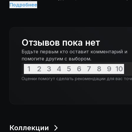
жизни двух семей, белой и черной, разделенных 
Подробнее
этими памятными годами.
Отзывов пока нет
Будьте первым кто оставит комментарий и
помогите другим с выбором.
1
2
3
4
5
6
7
8
9
10
Оценки помогут сделать рекомендации для вас точ
Коллекции