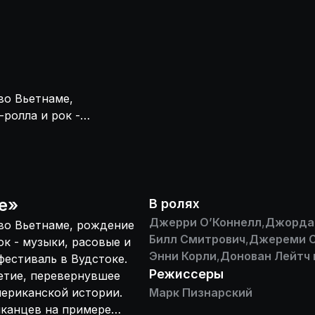
во Вьетнаме,
-ролла и рок -
й человек на
ющие
 один из самых
.
иканцев на
е
»
В ролях
еленных и вновь
Джерри О’Коннелл
,
Джорда
 во Вьетнаме, рождение
Билл Смитрович
,
Джереми 
ок - музыки, расовые и
Энни Корли
,
Донован Лейтч 
фестиваль в Вудстоке.
Режиссеры
етие, перевернувшее
мериканской истории.
Марк Пизнарский
иканцев на примере