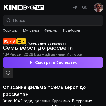
Сериалы
Мультики
Фильмы
Подборки
7.9
-
Главная
/
Фильмы
/
Семь вёрст до рассвета
Семь вёрст до рассвета
16+
Россия
2026
Драма
,
Военный
,
История
Смотреть бесплатно
Описание
фильма
«
Семь вёрст до
рассвета
»
Зима 1942 года, деревня Куракино. В суровых