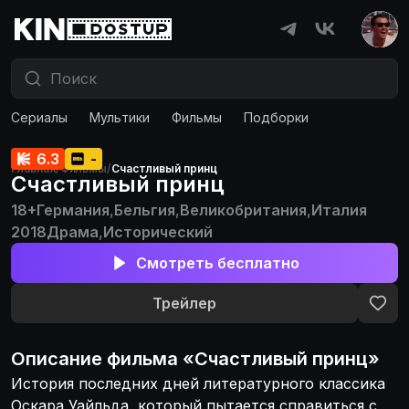
Сериалы
Мультики
Фильмы
Подборки
6.3
-
Главная
/
Фильмы
/
Счастливый принц
Счастливый принц
18+
Германия
,
Бельгия
,
Великобритания
,
Италия
2018
Драма
,
Исторический
Смотреть бесплатно
Трейлер
Описание
фильма
«
Счастливый принц
»
История последних дней литературного классика
Оскара Уайльда, который пытается справиться с