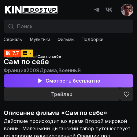
Сериалы
Мультики
Фильмы
Подборки
7.7
-
Главная
/
Фильмы
/
Сам по себе
Сам по себе
Франция
2009
Драма
,
Военный
Смотреть бесплатно
Трейлер
Описание
фильма
«
Сам по себе
»
Действие происходит во время Второй мировой
войны. Маленький цыганский табор путешествует
по дорогам оккупированной Франции под