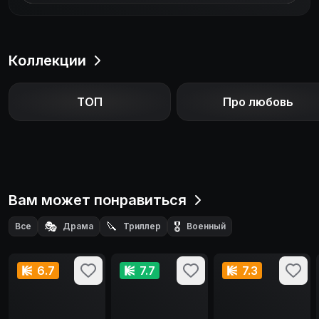
война становится больше, чем работой жизнью.
Коллекции
ТОП
Про любовь
Вам может понравиться
🎭
🔪
🎖️
Все
Драма
Триллер
Военный
6.7
7.7
7.3