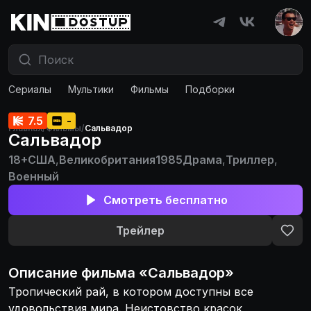
Сериалы
Мультики
Фильмы
Подборки
7.5
-
Главная
/
Фильмы
/
Сальвадор
Сальвадор
18+
США
,
Великобритания
1985
Драма
,
Триллер
,
Военный
Смотреть бесплатно
Трейлер
Описание
фильма
«
Сальвадор
»
Тропический рай, в котором доступны все
удовольствия мира. Неистовство красок,