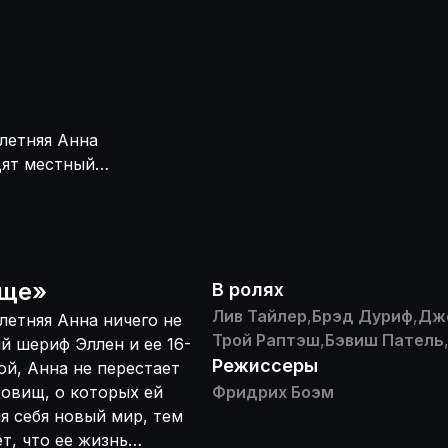
летняя Анна
дят местный
аходясь под их
тящихся за ней
ец. Чем больше
она проникает в
вно связана с
ище
»
В ролях
Лив Тайлер
,
Брэд Дуриф
,
Дж
летняя Анна ничего не
Трой Раптэш
,
Бэвиш Патель
й шериф Эллен и ее 16-
Режиссеры
ой, Анна не перестает
довищ, о которых ей
Фридрих Боэм
я себя новый мир, тем
т, что ее жизнь