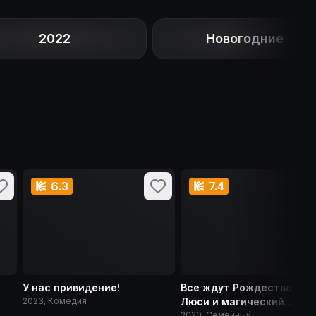
2022
Новогодние
6.3
7.4
У нас привидение!
Все ждут Рождество 2:
2023, Комедия
Люси и магический
кристалл
2020, Семейный