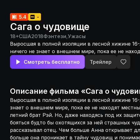
5.4
-
Сага о чудовище
18+
США
2018
Фэнтези
,
Ужасы
Выросшая в полной изоляции в лесной хижине 16-
ничего не знает о внешнем мире, пока ее не нахо
шериф Эллен и ее 16-летний брат Рэй. Но, даже н
Смотреть бесплатно
Трейлер
защитой, Анна не перестает бояться будто бы охо
страшных чудовищ, о которых ей рассказывал от
Анна открывает для себя новый мир, тем больше 
тайну чудовищ и понимает, что ее жизнь неразры
Описание
фильма
«
Сага о чудов
этой легендой.
Выросшая в полной изоляции в лесной хижине 16-
знает о внешнем мире, пока ее не находят местны
летний брат Рэй. Но, даже находясь под их защит
бояться будто бы охотящихся за ней страшных чу
рассказывал отец. Чем больше Анна открывает дл
больше она проникает в тайну чудовищ и понимае