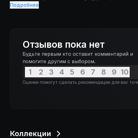
неразрывно связана с этой легендой.
Подробнее
Отзывов пока нет
Будьте первым кто оставит комментарий и
помогите другим с выбором.
1
2
3
4
5
6
7
8
9
10
Оценки помогут сделать рекомендации для вас точ
Коллекции