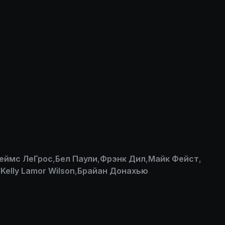
еймс ЛеГрос
,
Бел Паули
,
Фрэнк Дил
,
Майк Фейст
,
,
Kelly Lamor Wilson
,
Брайан Донахью