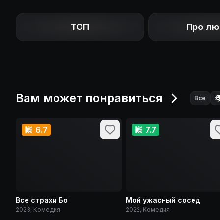
ТОП
Про лю
Вам может понравиться

Все
6.7
7.7
Все страхи Бо
Мой ужасный сосед
2023, Комедия
2022, Комедия