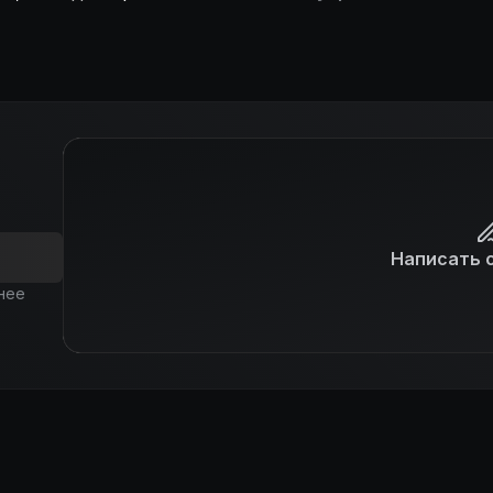
ю сексуальную одиссею,
аниями. Если бы в
 станет возможность
 бы не поверил, ведь
м сильно
Написать 
нее