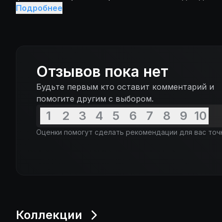
мыслей и слов. Он наяву отправляется в пьянящу
Подробнее
ведомый соблазном и щекочущими нервы пережив
начале пути он знал, что пределом его мечтаний
вернуться к своей привычной семейной жизни, он
искушение вкусить запретный плод было слишко
Отзывов пока нет
Будьте первым кто оставит комментарий и
помогите другим с выбором.
1
2
3
4
5
6
7
8
9
10
Оценки помогут сделать рекомендации для вас точ
Коллекции