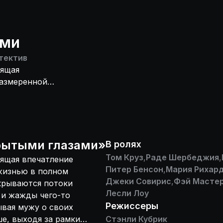
ами
тектив
дящая
размеренной
ьных отношений
ти, тайных
шаг делает Элис,
 ревностью Билл
наяву
рытыми глазами
»
В ролях
 ведомый
Том Круз
,
Раде Шербеджия
,
дящая впечатление
сли бы в начале
Питер Бенсон
,
Мария Рихар
жизнью в полном
 возможность
Джеки Совирис
,
Фэй Масте
крываются потоки
 бы не поверил,
Лесли Лоу
 и жажды чего-то
ишком сильно
Режиссеры
ывая мужу о своих
е, выходя за рамки
Стэнли Кубрик