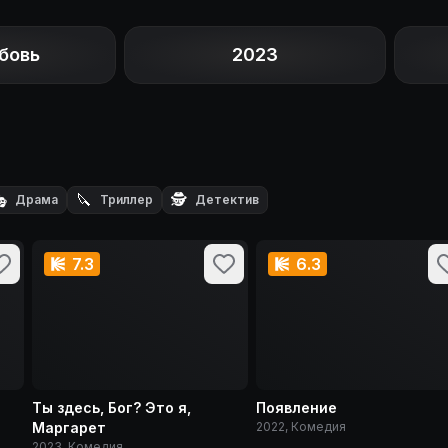
бовь
2023

🔪
🕵️
Драма
Триллер
Детектив
7.3
6.3
Ты здесь, Бог? Это я,
Появление
Маргарет
2022, Комедия
2023, Комедия