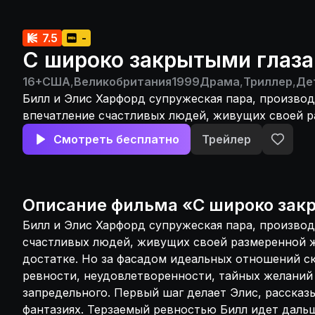
7.5
-
С широко закрытыми глаз
16+
США
,
Великобритания
1999
Драма
,
Триллер
,
Де
Билл и Элис Харфорд супружеская пара, произво
впечатление счастливых людей, живущих своей 
жизнью в полном достатке. Но за фасадом идеал
Смотреть бесплатно
Трейлер
скрываются потоки ревности, неудовлетвореннос
желаний и жажды чего-то запредельного. Первый 
рассказывая мужу о своих фантазиях. Терзаемый
идет дальше, выходя за рамки мыслей и слов. Он 
Описание
фильма
«
С широко зак
отправляется в пьянящую сексуальную одиссею,
Билл и Элис Харфорд супружеская пара, произво
соблазном и щекочущими нервы переживаниями. Е
счастливых людей, живущих своей размеренной 
пути он знал, что пределом его мечтаний станет
достатке. Но за фасадом идеальных отношений с
вернуться к своей привычной семейной жизни, он
ревности, неудовлетворенности, тайных желаний
ведь искушение вкусить запретный плод было сл
запредельного. Первый шаг делает Элис, рассказ
фантазиях. Терзаемый ревностью Билл идет дальш