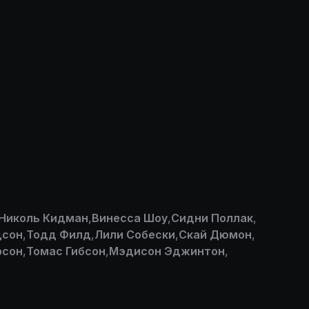
Николь Кидман
,
Винесса Шоу
,
Сидни Поллак
,
дсон
,
Тодд Филд
,
Лили Собески
,
Скай Дюмон
,
рсон
,
Томас Гибсон
,
Мэдисон Эджинтон
,