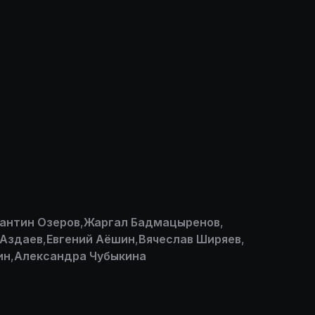
антин Озеров
,
Жаргал Бадмацыренов
,
 Аздаев
,
Евгений Аёшин
,
Вячеслав Ширяев
,
ин
,
Александра Чубыкина