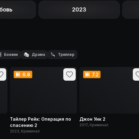
бовь
2023

🎭
🔪
Боевик
Драма
Триллер
6.8
7.2
Тайлер Рейк: Операция по
Джон Уик 2
спасению 2
2017, Криминал
2023, Криминал