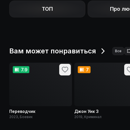
ТОП
Про лю
Вам может понравиться

Все
7.9
7
Переводчик
Джон Уик 3
2023, Боевик
2019, Криминал