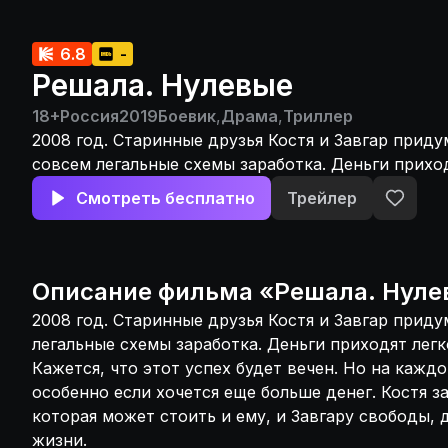
6.8
-
Решала. Нулевые
18+
Россия
2019
Боевик
,
Драма
,
Триллер
2008 год. Старинные друзья Костя и Завгар прид
совсем легальные схемы заработка. Деньги приход
же легко уходят. Кажется, что этот успех будет ве
Смотреть бесплатно
Трейлер
каждого найдется свой капкан, особенно если хо
денег. Костя затевает большую игру, которая мож
и Завгару свободы, дружбы и даже самой жизни.
Описание
фильма
«
Решала. Нуле
2008 год. Старинные друзья Костя и Завгар прид
легальные схемы заработка. Деньги приходят легко
Кажется, что этот успех будет вечен. Но на каждо
особенно если хочется еще больше денег. Костя з
которая может стоить и ему, и Завгару свободы,
жизни.