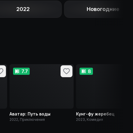
2022
Новогодние
7.7
8
Аватар: Путь воды
Кунг-фу жеребец
2022, Приключения
2023, Комедия