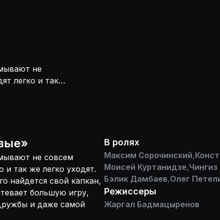
умывают не
ят легко и так
чен. Но на
чется еще больше
ет стоить и ему,
вые
»
В ролях
Максим Сорочинский
,
Конст
умывают не совсем
Моисей Куртанидзе
,
Чингиз
 и так же легко уходят.
Бэлик Дамбаев
,
Олег Петел
го найдется свой капкан,
Режиссеры
атевает большую игру,
 дружбы и даже самой
Жаргал Бадмацыренов