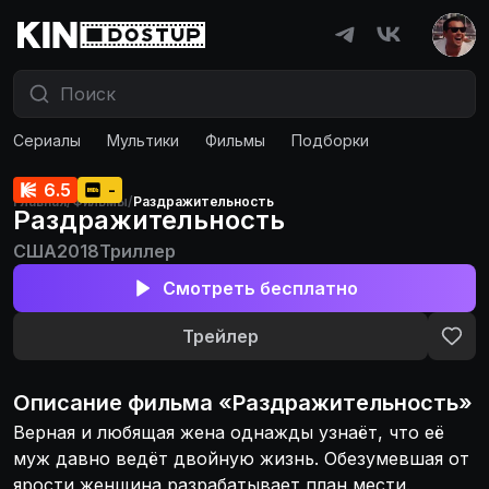
Сериалы
Мультики
Фильмы
Подборки
6.5
-
Главная
/
Фильмы
/
Раздражительность
Раздражительность
США
2018
Триллер
Смотреть бесплатно
Трейлер
Описание
фильма
«
Раздражительность
»
Верная и любящая жена однажды узнаёт, что её
муж давно ведёт двойную жизнь. Обезумевшая от
ярости женщина разрабатывает план мести.