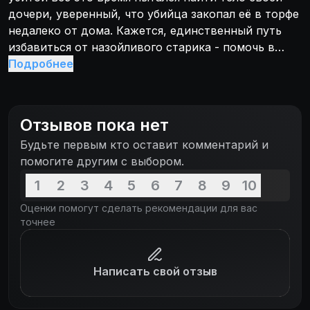
дочери, уверенный, что убийца закопал её в торфе
недалеко от дома. Кажется, единственный путь
избавиться от назойливого старика - помочь в
раскопках.
Подробнее
Отзывов пока нет
Будьте первым кто оставит комментарий и
помогите другим с выбором.
1
2
3
4
5
6
7
8
9
10
Оценки помогут сделать рекомендации для вас
точнее
Написать свой отзыв