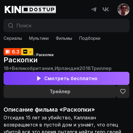
Сериалы
Мультики
Фильмы
Подборки
6.3
-
Главная
/
Фильмы
/
Раскопки
Раскопки
18+
Великобритания
,
Ирландия
2018
Триллер
Смотреть бесплатно
Трейлер
Описание
фильма
«
Раскопки
»
Отсидев 15 лет за убийство, Каллахан
возвращается в пустой дом и узнаёт, что отец
убитой всё это время пытался найти тело своей