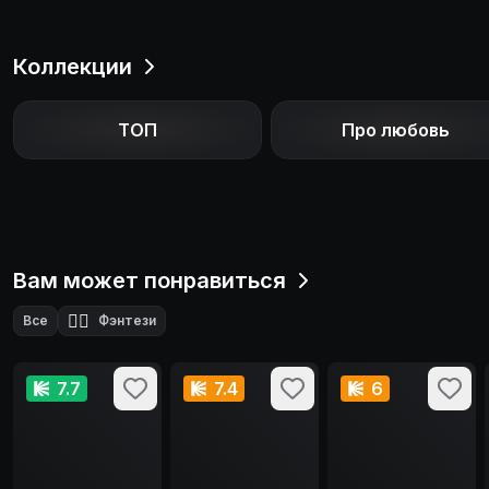
Коллекции
ТОП
Про любовь
Вам может понравиться
🧙‍♂️
Все
Фэнтези
7.7
7.4
6