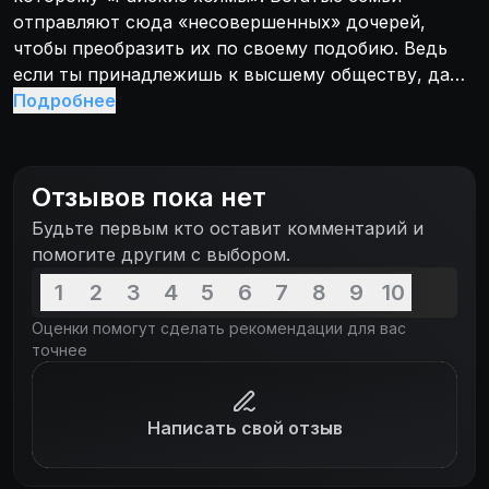
отправляют сюда «несовершенных» дочерей,
чтобы преобразить их по своему подобию. Ведь
если ты принадлежишь к высшему обществу, даже
в далеком будущем брак по любви -
Подробнее
непозволительная роскошь. Красота, покорность и
непорочность - вот путь к новой жизни. И тебя
ждет прекрасное будущее, но только если ты
Отзывов пока нет
готова подчиняться правилам...
Будьте первым кто оставит комментарий и
помогите другим с выбором.
1
2
3
4
5
6
7
8
9
10
Оценки помогут сделать рекомендации для вас
точнее
Написать свой отзыв