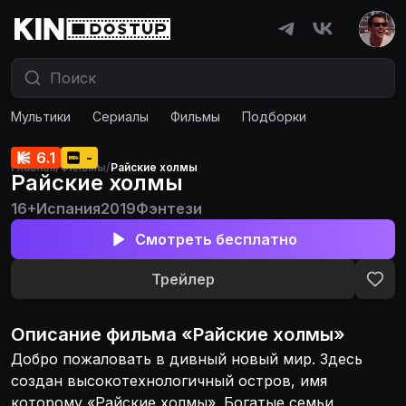
Мультики
Сериалы
Фильмы
Подборки
6.1
-
Главная
/
Фильмы
/
Райские холмы
Райские холмы
16+
Испания
2019
Фэнтези
Смотреть бесплатно
Трейлер
Описание
фильма
«
Райские холмы
»
Добро пожаловать в дивный новый мир. Здесь
создан высокотехнологичный остров, имя
которому «Райские холмы». Богатые семьи