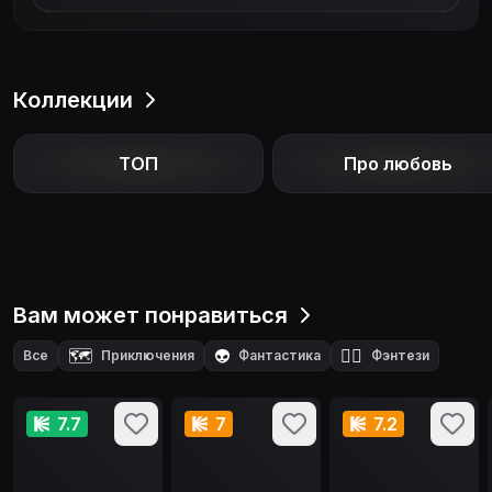
Коллекции
ТОП
Про любовь
Вам может понравиться
🗺️
👽
🧙‍♂️
Все
Приключения
Фантастика
Фэнтези
7.7
7
7.2