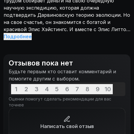
трудом собирает деньги на свою очередную
научную экспедицию, которая должна
подтвердить Дарвиновскую теорию эволюции. Но
на свое счастье, он знакомится с богатой и
красивой Элис Хэйстингс. И вместе с Элис Литтон
отправляется в Новую Зеландию на поиски ее
Подробнее
мужа Каспера, уехавшего туда на поиски золота и
бесследно исчезнувшего в районе таинственного
вулканического кратера. Отважным
Отзывов пока нет
путешественникам предстоит, пережив
Будьте первым кто оставит комментарий и
множество опасностей, пробраться по запутанным
помогите другим с выбором.
подземным галереям к самому центру Земли, где
перед ними предстанет удивительный
1
2
3
4
5
6
7
8
9
10
доисторический мир...
Оценки помогут сделать рекомендации для вас
точнее
Написать свой отзыв