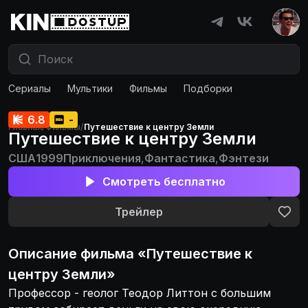
Сериалы
Мультики
Фильмы
Подборки
6.8
-
Главная
/
Фильмы
/
Путешествие к центру Земли
Путешествие к центру Земли
США
1999
Приключения
,
Фантастика
,
Фэнтези
Смотреть бесплатно
Трейлер
Описание
фильма
«
Путешествие к
центру Земли
»
Профессор - геолог Теодор Литтон с большим