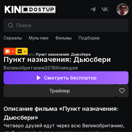
Сериалы
Мультики
Фильмы
Подборки
-
-
Главная
/
Фильмы
/
Пункт назначения: Дьюсбери
Пункт назначения: Дьюсбери
Великобритания
2018
Комедия
Смотреть бесплатно
Трейлер
Описание
фильма
«
Пункт назначения:
Дьюсбери
»
Четверо друзей едут через всю Великобританию,