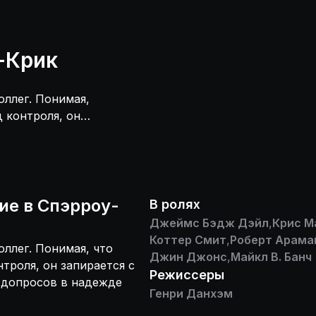
-Крик
ллег. Понимая,
 контроля, он
чинает серию
о.
ие в Спэрроу-
В ролях
Джеймс Бэдж Дэйл
,
Крис М
Коттер Смит
,
Роберт Арама
ллег. Понимая, что
Джин Джонс
,
Майкл В. Банч
троля, он запирается с
Режиссеры
 допросов в надежде
Генри Данхэм