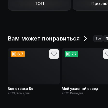
ТОП
Про лю
Вам может понравиться

Все
6.7
7.7
Все страхи Бо
Мой ужасный сосед
2023, Комедия
2022, Комедия