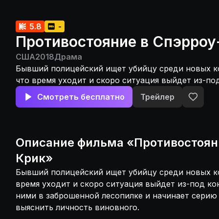
5.8
-
Противостояние в Спэрроу
США
2018
Драма
Бывший полицейский ищет убийцу среди новых ко
что время уходит и скоро ситуация выйдет из-под
запирается с ними в заброшенной лесопилке и на
Смотреть бесплатно
Трейлер
допросов в надежде выяснить личность виновног
Описание
фильма
«
Противостоян
Крик
»
Бывший полицейский ищет убийцу среди новых ко
время уходит и скоро ситуация выйдет из-под кон
ними в заброшенной лесопилке и начинает серию
выяснить личность виновного.