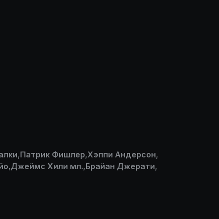
алки
,
Патрик Фишлер
,
Хэппи Андерсон
,
йо
,
Джеймс Хили мл.
,
Брайан Джерати
,