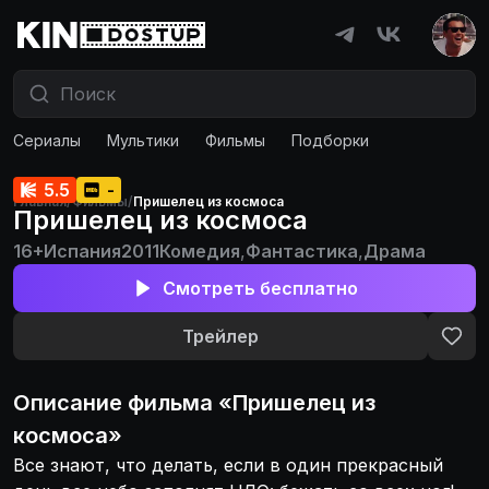
Сериалы
Мультики
Фильмы
Подборки
5.5
-
Главная
/
Фильмы
/
Пришелец из космоса
Пришелец из космоса
16+
Испания
2011
Комедия
,
Фантастика
,
Драма
Смотреть бесплатно
Трейлер
Описание
фильма
«
Пришелец из
космоса
»
Все знают, что делать, если в один прекрасный