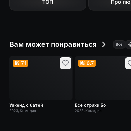
ТОП
Про лю
Вам может понравиться

Все
7.1
6.7
Уикенд с батей
Все страхи Бо
2023, Комедия
2023, Комедия