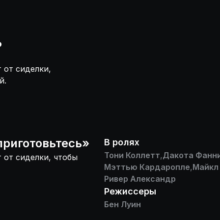
ь
 от сиделки,
й.
приготовьтесь
»
В ролях
Тони Коллетт
,
Дакота Фанн
 от сиделки, чтобы
Мэттью Кардаропле
,
Майкл
Ривер Александр
Режиссеры
Бен Луин