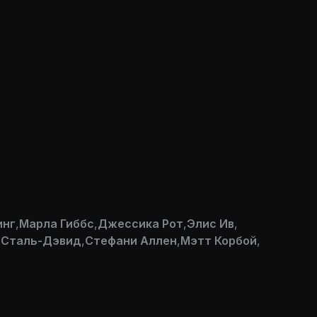
инг
,
Марла Гиббс
,
Джессика Рот
,
Элис Ив
,
 Сталь-Дэвид
,
Стефани Аллен
,
Мэтт Корбой
,