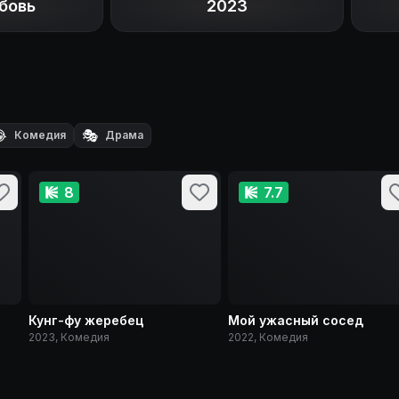
бовь
2023

🎭
Комедия
Драма
8
7.7
Кунг-фу жеребец
Мой ужасный сосед
2023, Комедия
2022, Комедия