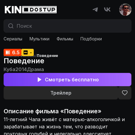
Сериалы
Мультики
Фильмы
Подборки
6.5
-
Главная
/
Фильмы
/
Поведение
Поведение
Куба
2014
Драма
Смотреть бесплатно
Трейлер
Описание
фильма
«
Поведение
»
11-летний Чала живёт с матерью-алкоголичкой и
зарабатывает на жизнь тем, что разводит
почтовых голубей и нелегально дрессирует