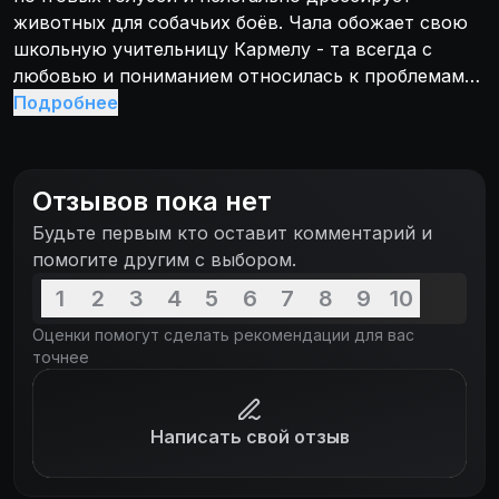
животных для собачьих боёв. Чала обожает свою
школьную учительницу Кармелу - та всегда с
любовью и пониманием относилась к проблемам
мальчика. Когда она заболевает, пришедшая ей на
Подробнее
смену преподавательница отправляет Чалу на
перевоспитание в спецшколу. Кармела требует
вернуть мальчика обратно, но этот поступок будет
Отзывов пока нет
использован как аргумент для того, чтобы
Будьте первым кто оставит комментарий и
заставить её уйти на пенсию.
помогите другим с выбором.
1
2
3
4
5
6
7
8
9
10
Оценки помогут сделать рекомендации для вас
точнее
Написать свой отзыв