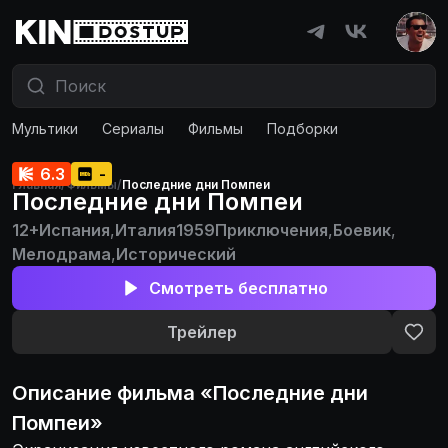
Мультики
Сериалы
Фильмы
Подборки
6.3
-
Главная
/
Фильмы
/
Последние дни Помпеи
Последние дни Помпеи
12+
Испания
,
Италия
1959
Приключения
,
Боевик
,
Мелодрама
,
Исторический
Смотреть бесплатно
Трейлер
Описание
фильма
«
Последние дни
Помпеи
»