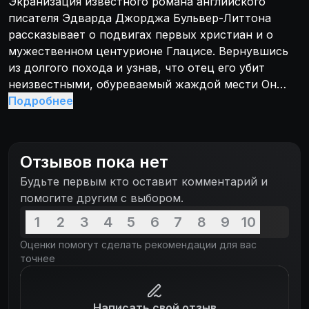
Экранизация известного романа английского
писателя Эдварда Джорджа Бульвер-Литтона
рассказывает о подвигах первых христиан и о
мужественном центурионе Глацисе. Вернувшись
из долгого похода и узнав, что отец его убит
неизвестными, обуреваемый жаждой мести Он
начинает поиски. В Помпее происходят
Подробнее
многочисленные страшные и загадочные убийства,
в которых Римские власти обвиняют первых
христиан. Однако кровавый след ведет во дворец
Отзывов пока нет
правителей города... Неистовая стихия
Будьте первым кто оставит комментарий и
обрушивается на Помпеи и его жителей. Под
помогите другим с выбором.
градом камней и обломков зданий погибает
красивейший город, а с ним и его коварный
1
2
3
4
5
6
7
8
9
10
правитель.
Оценки помогут сделать рекомендации для вас
точнее
Написать свой отзыв