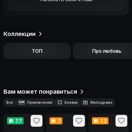
Коллекции
ТОП
Про любовь
Вам может понравиться
🗺️
💥
💌
Все
Приключения
Боевик
Мелодрама
🏛️
Исторический
7.7
7
7.2