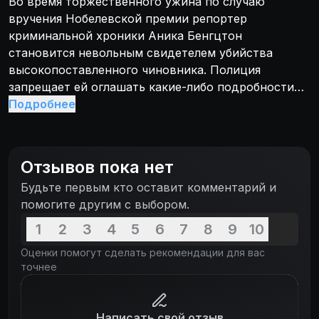
Во время торжественного ужина по случаю
вручения Нобелевской премии репортер
криминальной хроники Аника Бенгцтон
становится невольным свидетелем убийства
высокопоставленного чиновника. Полиция
запрещает ей оглашать какие-либо подробности
по делу, но репортер до мозга костей не в силах
Подробнее
противиться журналистскому призванию. Аника
начинает самостоятельное расследование,
которое приводит ее к страшной разгадке.
Отзывов пока нет
Будьте первым кто оставит комментарий и
помогите другим с выбором.
1
2
3
4
5
6
7
8
9
10
Оценки помогут сделать рекомендации для вас
точнее
Написать свой отзыв