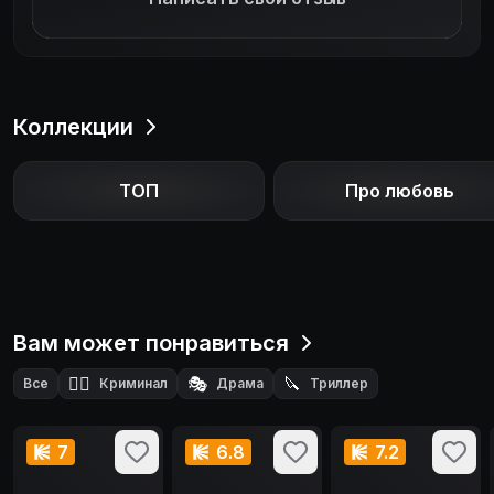
Коллекции
ТОП
Про любовь
Вам может понравиться
🕵️‍♂️
🎭
🔪
Все
Криминал
Драма
Триллер
🕵️
Детектив
7
6.8
7.2