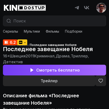
Сериалы
Мультики
Фильмы
Подборки
6.2
-
Главная
/
Фильмы
/
Последнее завещание Нобеля
Последнее завещание Нобеля
16+
Швеция
2011
Криминал
,
Драма
,
Триллер
,
Детектив
Смотреть бесплатно
Трейлер
Описание
фильма
«
Последнее
завещание Нобеля
»