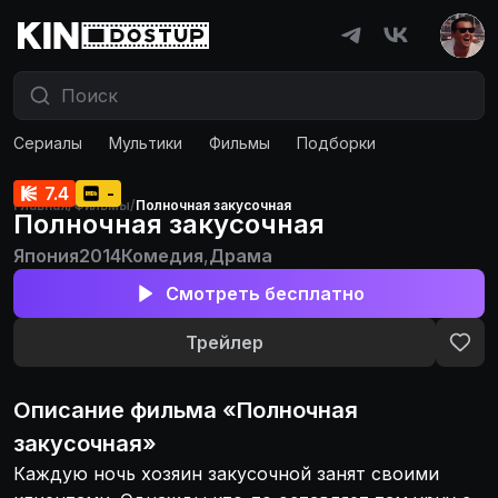
Сериалы
Мультики
Фильмы
Подборки
7.4
-
Главная
/
Фильмы
/
Полночная закусочная
Полночная закусочная
Япония
2014
Комедия
,
Драма
Смотреть бесплатно
Трейлер
Описание
фильма
«
Полночная
закусочная
»
Каждую ночь хозяин закусочной занят своими