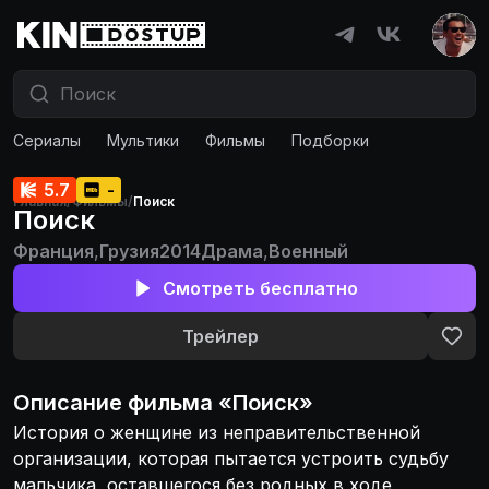
Сериалы
Мультики
Фильмы
Подборки
5.7
-
Главная
/
Фильмы
/
Поиск
Поиск
Франция
,
Грузия
2014
Драма
,
Военный
Смотреть бесплатно
Трейлер
Описание
фильма
«
Поиск
»
История о женщине из неправительственной
организации, которая пытается устроить судьбу
мальчика, оставшегося без родных в ходе