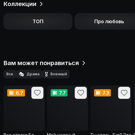
Коллекции
ТОП
Про любовь
Вам может понравиться
🎭
🎖️
Все
Драма
Военный
6.7
7.7
7.3
Все страхи Бо
Мой ужасный
Ты здесь, Бог? Это