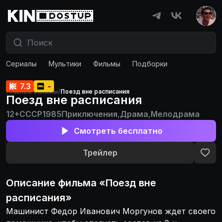
Сериалы
Мультики
Фильмы
Подборки
7.3
-
Главная
/
Фильмы
/
Поезд вне расписания
Поезд вне расписания
12+
СССР
1985
Приключения
,
Драма
,
Мелодрама
Смотреть бесплатно
Трейлер
Описание
фильма
«
Поезд вне
расписания
»
Машинист Федор Иванович Моргунов ждет своего