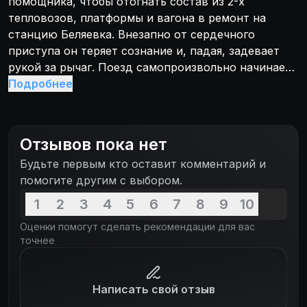
помощника, чтобы отогнать состав из 2-х
тепловозов, платформы и вагона в ремонт на
станцию Беляевка. Внезапно от сердечного
приступа он теряет сознание и, падая, задевает
рукой за рычаг. Поезд самопроизвольно начинает
движение, набирает скорость и становится
Подробнее
неуправляемым. Чтобы избежать столкновения,
диспетчер дает ему зеленую улицу. Однако никто
не знает, что в пассажирском вагоне люди.
Отзывов пока нет
Ученика ПТУ Алексея Нечаева пустил машинист, а
Будьте первым кто оставит комментарий и
Влад, Галя и Марина едут «зайцами». Ребята
помогите другим с выбором.
заподозрили неладное лишь когда поезд со
свистом пронесся мимо нужной им Беляевки. Из
1
2
3
4
5
6
7
8
9
10
окна видно, что в головной тепловоз объят
Оценки помогут сделать рекомендации для вас
пламенем. Алексей решает по крыше добраться до
точнее
кабины машиниста...
Написать свой отзыв