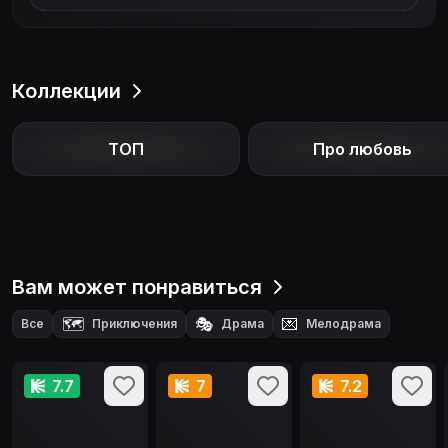
Коллекции
ТОП
Про любовь
Вам может понравиться
🗺️
🎭
💌
Все
Приключения
Драма
Мелодрама
7.7
7
7.2