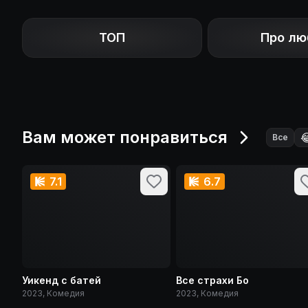
ТОП
Про лю
Вам может понравиться

Все
7.1
6.7
Уикенд с батей
Все страхи Бо
2023, Комедия
2023, Комедия