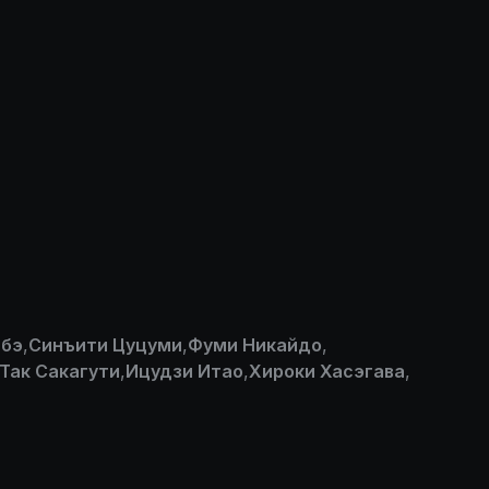
абэ
,
Синъити Цуцуми
,
Фуми Никайдо
,
Так Сакагути
,
Ицудзи Итао
,
Хироки Хасэгава
,