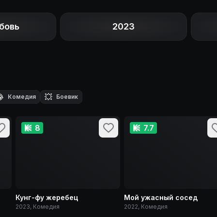
бовь
2023

💥
Комедия
Боевик
8
7.7
Кунг-фу жеребец
Мой ужасный сосед
2023, Комедия
2022, Комедия