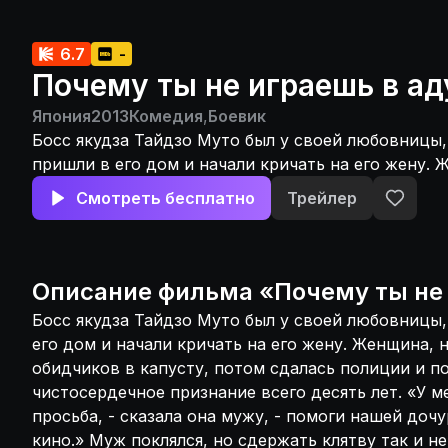
6.7
-
Почему ты не играешь в ад
Япония
2013
Комедия
,
Боевик
Босс якудза Тайдзо Муто был у своей любовницы,
пришли в его дом и начали кричать на его жену. 
задумываясь, порубала обидчиков в капусту, пот
Смотреть бесплатно
Трейлер
полиции и получила за чистосердечное признание
лет. «У меня к тебе лишь одна просьба, - сказала 
помоги нашей дочурке сделать карьеру в кино.» 
сдержать клятву так и не смог. Из-за скандала с
Описание
фильма
«
Почему ты не
зубной пасты, в которой снималась маленькая Миц
Босс якудза Тайдзо Муто был у своей любовницы,
эфира. На карьере в шоубизнесе можно поставит
его дом и начали кричать на его жену. Женщина, 
десять лет. Жена вскоре выходит на свободу, но
обидчиков в капусту, потом сдалась полиции и по
главной роли так и не снят. Босс Муто в отчаяни
чистосердечное признание всего десять лет. «У м
на его пути возникает безумный инди-режиссер Х
просьба, - сказала она мужу, - помоги нашей дочу
снять фильм с дочерью бандита в главной роли и 
кино.» Муж поклялся, но сдержать клятву так и не