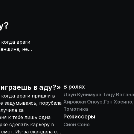
у?
 когда враги
Женщина, не
ом сдалась
 всего десять
она мужу, -
Муж поклялся, но
 матерью рекламу
 играешь в аду?
»
В ролях
уко, сняли с
Дзун Кунимура
,
Тэцу Ватан
 когда враги пришли в
ь крест. Прошло
Хироюки Оноуэ
,
Гэн Хосино
,
не задумываясь, порубала
 фильм с Мицуко в
Томотика
лучила за
и, но неожиданно
Режиссеры
еня к тебе лишь одна
ирата. Он готов
рке сделать карьеру в
Сион Соно
для этого ему не
 смог. Из-за скандала с