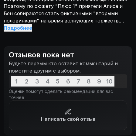
Поэтому по сюжету "Плюс 1" приятели Алиса и
Бен собираются стать фиктивными "вторыми
половинками" на время волнующих торжеств.
Алиса и Бен считают, что так им будет проще
Подробнее
справиться с ситуацией. Однако наши герои
должны извлечь какую-то пользу из этого
безобидного обмана, который, возможно,
Отзывов пока нет
изменить их представление на холостяцкий образ
Будьте первым кто оставит комментарий и
жизни. Эта свадьба друзей запомниться молодым
помогите другим с выбором.
холостякам на долгие годы.
1
2
3
4
5
6
7
8
9
10
Оценки помогут сделать рекомендации для вас
точнее
Написать свой отзыв