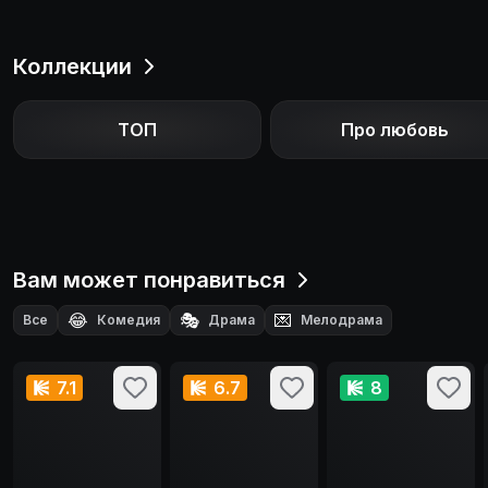
Коллекции
ТОП
Про любовь
Вам может понравиться
😂
🎭
💌
Все
Комедия
Драма
Мелодрама
7.1
6.7
8