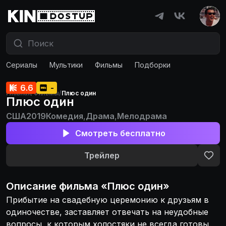
Сериалы
Мультики
Фильмы
Подборки
6.6
-
Главная
/
Фильмы
/
Плюс один
Плюс один
США
2019
Комедия
,
Драма
,
Мелодрама
Смотреть бесплатно
Трейлер
Описание
фильма
«
Плюс один
»
Прибытие на свадебную церемонию к друзьям в
одиночестве, заставляет отвечать на неудобные
вопросы, к которым холостяки не всегда готовы.