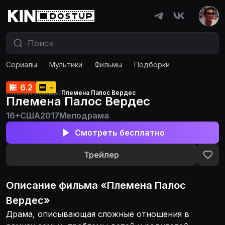
Сериалы
Мультики
Фильмы
Подборки
6.2
-
Главная
/
Фильмы
/
Племена Палос Вердес
Племена Палос Вердес
16+
США
2017
Мелодрама
Смотреть бесплатно
Трейлер
Описание
фильма
«
Племена Палос
Вердес
»
Драма, описывающая сложные отношения в