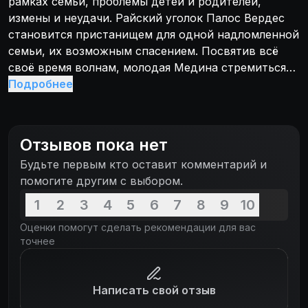
рамках семьи, проблемы детей и родителей,
измены и неудачи. Райский уголок Палос Вердес
становится пристанищем для одной надломленной
семьи, их возможным спасением. Посвятив всё
своё время волнам, молодая Медина стремиться
забыть обо всём плохом, что есть в этом мире, о
Подробнее
катастрофах в семье, и полностью раствориться в
океане.
Отзывов пока нет
Будьте первым кто оставит комментарий и
помогите другим с выбором.
1
2
3
4
5
6
7
8
9
10
Оценки помогут сделать рекомендации для вас
точнее
Написать свой отзыв