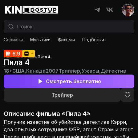
Сериалы
Мультики
Фильмы
Подборки
6.9
-
Главная
/
Фильмы
/
Пила 4
Пила 4
18+
США
,
Канада
2007
Триллер
,
Ужасы
,
Детектив
Смотреть бесплатно
Трейлер
Описание
фильма
«
Пила 4
»
Получив известие об убийстве детектива Кэрри,
два опытных сотрудника ФБР, агент Стрэм и агент
Перез, прибывают в полицейский участок, чтобы