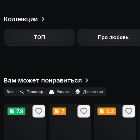
Коллекции
ТОП
Про любовь
Вам может понравиться
🔪
👻
🕵️
Все
Триллер
Ужасы
Детектив
7.9
7
6.2