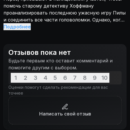
помочь старому детективу Хоффману
проанализировать последнюю ужасную игру Пилы
и соединить все части головоломки. Однако, когда
капитан Ригг, последний полицейский, нетронутый
Подробнее
Пилой, оказывается похищен и вовлечен в
чудовищную игру маньяка, у офицера остается
лишь девяносто минут, чтобы обнаружить ряд
Отзывов пока нет
взаимосвязанных ловушек… или оказаться перед
Будьте первым кто оставит комментарий и
лицом их беспощадных последствий. В то время,
помогите другим с выбором.
как Ригга по всему городу преследуют следы
трупов, детектив Хоффман и ФБР обнаруживают
1
2
3
4
5
6
7
8
9
10
глубоко спрятанные ключи к разгадке, которые
Оценки помогут сделать рекомендации для вас
приводят их назад к бывшей жене Пилы — Джил.
точнее
Написать свой отзыв