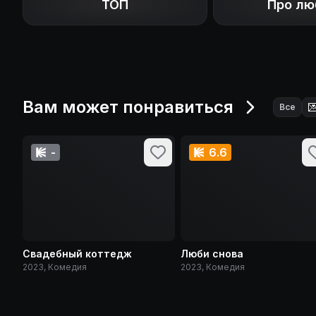
ТОП
Про лю
Вам может понравиться

Все
-
6.6
Свадебный коттедж
Люби снова
2023, Комедия
2023, Комедия