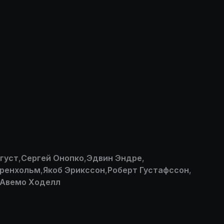
густ
,
Сергей Онопко
,
Эдвин Эндре
,
Гренхольм
,
Якоб Эрикссон
,
Роберт Густафссон
,
 Авемо Ходелл