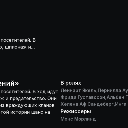
посетителей. В
во, шпионаж и
й. Юноша и
 полюбили друг
й конец?
ений
»
В ролях
Леннарт Якель
,
Пернилла Ау
посетителей. В ход идут
Фрида Густавссон
,
Альбен 
аж и предательство. Они
Хелена Аф Сандеберг
,
Инга
 из враждующих кланов
Режиссеры
 этой истории шанс на
Монс Морлинд