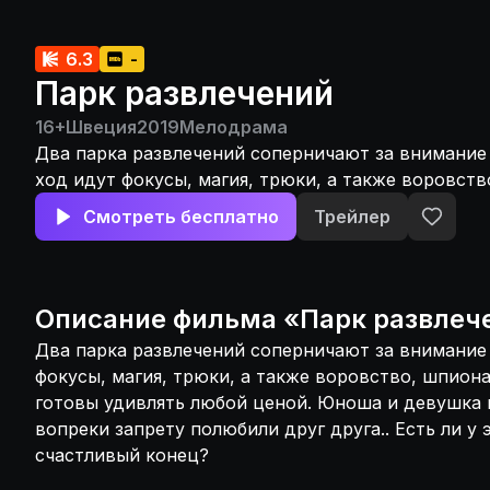
6.3
-
Парк развлечений
16+
Швеция
2019
Мелодрама
Два парка развлечений соперничают за внимание 
ход идут фокусы, магия, трюки, а также воровст
предательство. Они готовы удивлять любой цено
Смотреть бесплатно
Трейлер
девушка из враждующих кланов вопреки запрету
друга.. Есть ли у этой истории шанс на счастливы
Описание
фильма
«
Парк развлеч
Два парка развлечений соперничают за внимание 
фокусы, магия, трюки, а также воровство, шпион
готовы удивлять любой ценой. Юноша и девушка
вопреки запрету полюбили друг друга.. Есть ли у
счастливый конец?