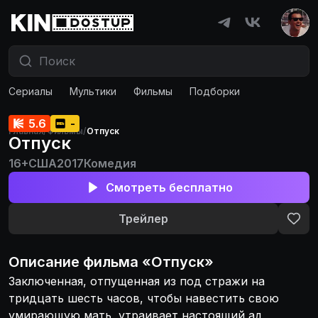
Сериалы
Мультики
Фильмы
Подборки
5.6
-
Главная
/
Фильмы
/
Отпуск
Отпуск
16+
США
2017
Комедия
Смотреть бесплатно
Трейлер
Описание
фильма
«
Отпуск
»
Заключенная, отпущенная из под стражи на
тридцать шесть часов, чтобы навестить свою
умирающую мать, утраивает настоящий ад