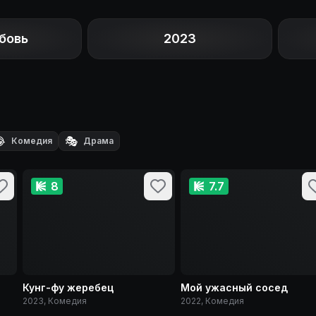
бовь
2023

🎭
Комедия
Драма
8
7.7
Кунг-фу жеребец
Мой ужасный сосед
2023, Комедия
2022, Комедия