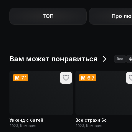
ТОП
Про лю
Вам может понравиться

Все
7.1
6.7
Уикенд с батей
Все страхи Бо
2023, Комедия
2023, Комедия