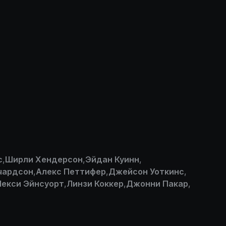
с
,
Ширли Хендерсон
,
Эйдан Куинн
,
чардсон
,
Алекс Петтифер
,
Джейсон Уоткинс
,
Лекси Эйнсуорт
,
Линзи Коккер
,
Джонни Пакар
,