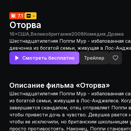
7.1
-
Оторва
16+
США
,
Великобритания
2008
Комедия
,
Драма
Шестнадцатилетняя Поппи Мур - избалованная с
девчонка из богатой семьи, живущая в Лос-Андже
очередная вечеринка завершается скандалом, оте
Смотреть бесплатно
Трейлер
Поппи в английскую школу, чтобы привести дочь 
Девушка рвется на свободу и делает все, чтобы е
британским школьницам учителям не так-то прос
противостоять. Наконец, Поппи становится ясно,
Описание
фильма
«
Оторва
»
поведение ей не поможет, и вместе с новыми по
Шестнадцатилетняя Поппи Мур - избалованная с
разрабатывает идеальный план побега. Но именно
из богатой семьи, живущая в Лос-Анджелесе. Ког
плану она понимает, что, возможно, хочет остаться
завершается скандалом, отец отправляет Поппи 
чтобы привести дочь в чувство. Девушка рвется н
чтобы ее исключили, но британским школьницам у
просто противостоять. Наконец, Поппи становитс