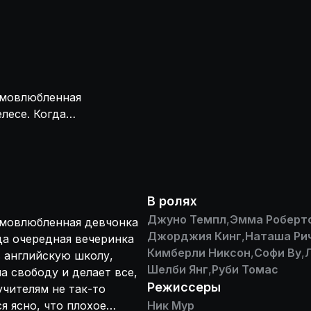
амовлюбленная
лесе. Когда
ц отправляет
в чувство.
е исключили, но
то
 что плохое
В ролях
другами она
Джуно Темпл
,
Эмма Роберт
амовлюбленная девчонка
 благодаря этому
Джорджия Кинг
,
Наташа Ри
да очередная вечеринка
...
Кимберли Никсон
,
Софи Ву
,
в английскую школу,
Шелби Янг
,
Руби Томас
а свободу и делает все,
Режиссеры
чителям не так-то
я ясно, что плохое
Ник Мур