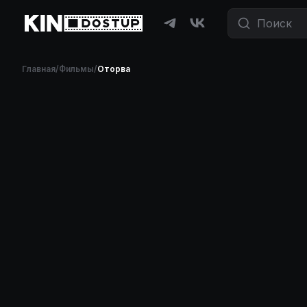
Главная
/
Фильмы
/
Оторва