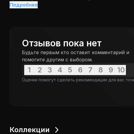
поведение ей не поможет, и вместе с новыми по
Подробнее
разрабатывает идеальный план побега. Но именно
она понимает, что, возможно, хочет остаться...
Отзывов пока нет
Будьте первым кто оставит комментарий и
помогите другим с выбором.
1
2
3
4
5
6
7
8
9
10
Оценки помогут сделать рекомендации для вас точ
Коллекции