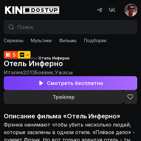
Сериалы
Мультики
Фильмы
Подборки
5
-
Главная
/
Фильмы
/
Отель Инферно
Отель Инферно
Италия
2013
Боевик
,
Ужасы
Смотреть бесплатно
Трейлер
Описание
фильма
«
Отель Инферно
»
Фрэнка нанимают чтобы убить несколько людей,
которые заселены в одном отеле. «Плёвое дело» -
думает Фрэнк. Но вот только арендуя отель - ты