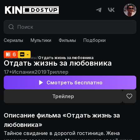
Сериалы
Мультики
Фильмы
Подборки
6
-
Главная
/
Фильмы
/
Отдать жизнь за любовника
Отдать жизнь за любовника
17+
Испания
2019
Триллер
Смотреть бесплатно
Трейлер
Описание
фильма
«
Отдать жизнь за
любовника
»
Тайное свидание в дорогой гостинице. Жена