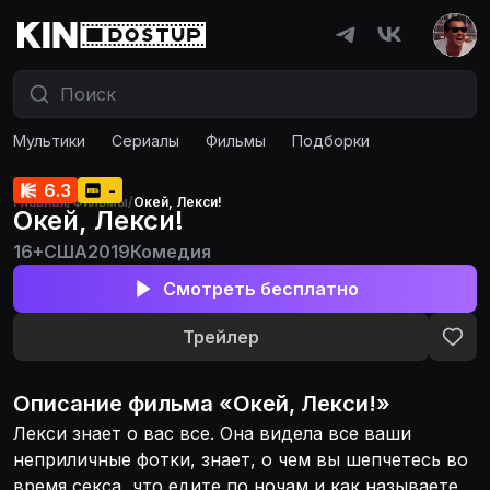
Мультики
Сериалы
Фильмы
Подборки
6.3
-
Главная
/
Фильмы
/
Окей, Лекси!
Окей, Лекси!
16+
США
2019
Комедия
Смотреть бесплатно
Трейлер
Описание
фильма
«
Окей, Лекси!
»
Лекси знает о вас все. Она видела все ваши
неприличные фотки, знает, о чем вы шепчетесь во
время секса, что едите по ночам и как называете