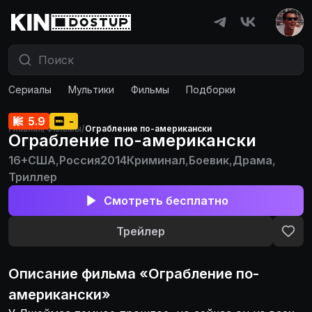
Сериалы
Мультики
Фильмы
Подборки
5.9
-
Главная
/
Фильмы
/
Ограбление по-американски
Ограбление по-американски
16+
США
,
Россия
2014
Криминал
,
Боевик
,
Драма
,
Триллер
Смотреть бесплатно
Трейлер
Описание
фильма
«
Ограбление по-
американски
»