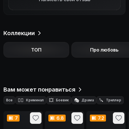
«небольшое дельце» станет одним из самых
кровавых и драматических налетов в истории
Америки...
Коллекции
ТОП
Про любовь
Вам может понравиться
🕵️‍♂️
💥
🎭
🔪
Все
Криминал
Боевик
Драма
Триллер
7
6.8
7.2