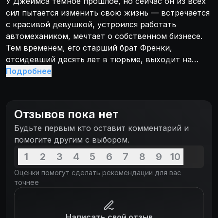
У Джеймса темное прошлое, но сейчас он из всех
сил пытается изменить свою жизнь — встречается
с красивой девушкой, устроился работать
автомехаником, мечтает о собственном бизнесе.
Тем временем, его старший брат Френки,
отсидевший десять лет в тюрьме, выходит на
свободу. Френки пытается наладить отношения, но
Подробнее
Джеймс не может простить брата за то, что много
лет назад он втянул его в криминал, из-за чего
Джеймс отсидел шестнадцать месяцев. Однако
Отзывов пока нет
попытки Джеймса начать новую жизнь не
Будьте первым кто оставит комментарий и
складываются: из-за тюремного прошлого он не
помогите другим с выбором.
может рассчитывать на хорошую работу и
получает отказы в кредитовании своего бизнеса.
1
2
3
4
5
6
7
8
9
10
Видя это, Френки предлагает Джеймсу «провести
Оценки помогут сделать рекомендации для вас
небольшое дельце». Он клянется, что это в
точнее
последний раз и после ограбления банка в Новом
Орлеане у них будут деньги, и они вернут свою
жизнь, которую когда-то потеряли. В результате
Написать свой отзыв