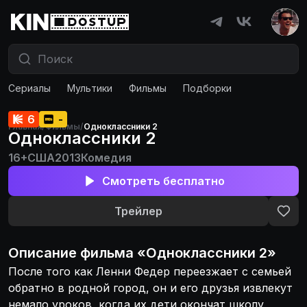
Сериалы
Мультики
Фильмы
Подборки
6
-
Главная
/
Фильмы
/
Одноклассники 2
Одноклассники 2
16+
США
2013
Комедия
Смотреть бесплатно
Трейлер
Описание
фильма
«
Одноклассники 2
»
После того как Ленни Федер переезжает с семьей
обратно в родной город, он и его друзья извлекут
немало уроков, когда их дети окончат школу