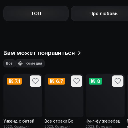
ТОП
Про любовь
Вам может понравиться
😂
Все
Комедия
7.1
6.7
8
Уикенд с батей
Все страхи Бо
Кунг-фу жеребец
2023, Комедия
2023, Комедия
2023, Комедия