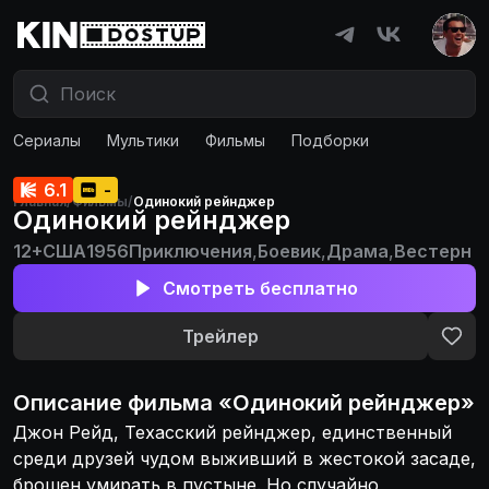
Сериалы
Мультики
Фильмы
Подборки
6.1
-
Главная
/
Фильмы
/
Одинокий рейнджер
Одинокий рейнджер
12+
США
1956
Приключения
,
Боевик
,
Драма
,
Вестерн
Смотреть бесплатно
Трейлер
Описание
фильма
«
Одинокий рейнджер
»
Джон Рейд, Техасский рейнджер, единственный
среди друзей чудом выживший в жестокой засаде,
брошен умирать в пустыне. Но случайно