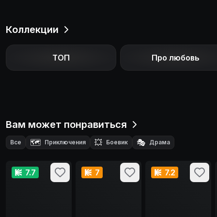
Коллекции
ТОП
Про любовь
Вам может понравиться
🗺️
💥
🎭
Все
Приключения
Боевик
Драма
🤠
Вестерн
7.7
7
7.2