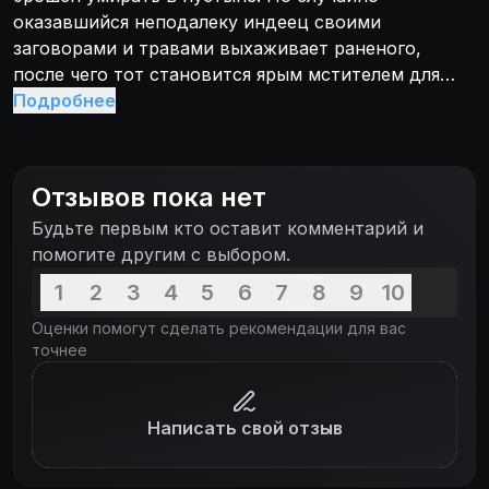
оказавшийся неподалеку индеец своими
заговорами и травами выхаживает раненого,
после чего тот становится ярым мстителем для
убийц своих товарищей.
Подробнее
Отзывов пока нет
Будьте первым кто оставит комментарий и
помогите другим с выбором.
1
2
3
4
5
6
7
8
9
10
Оценки помогут сделать рекомендации для вас
точнее
Написать свой отзыв