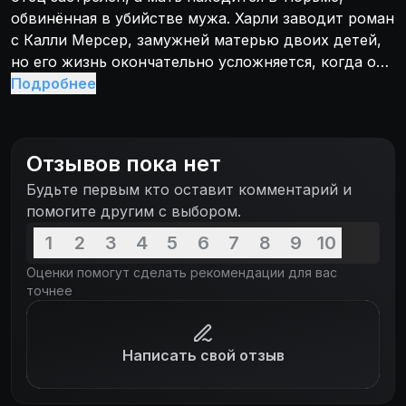
обвинённая в убийстве мужа. Харли заводит роман
с Калли Мерсер, замужней матерью двоих детей,
но его жизнь окончательно усложняется, когда он
становится главным подозреваемым в убийстве.
Подробнее
Отзывов пока нет
Будьте первым кто оставит комментарий и
помогите другим с выбором.
1
2
3
4
5
6
7
8
9
10
Оценки помогут сделать рекомендации для вас
точнее
Написать свой отзыв