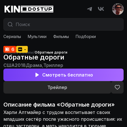
Сериалы
Мультики
Фильмы
Подборки
6
-
Главная
/
Фильмы
/
Обратные дороги
Обратные дороги
США
2018
Драма
,
Триллер
Смотреть бесплатно
Трейлер
Описание
фильма
«
Обратные дороги
»
Харли Алтмайер с трудом воспитывает своих
младших сестёр после ужасного происшествия: их
отец застрелен, а мать находится в тюрьме,