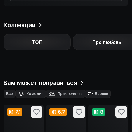
Коллекции
ТОП
Про любовь
Вам может понравиться
😂
🗺️
💥
Все
Комедия
Приключения
Боевик
🔪
Триллер
7.1
6.7
8