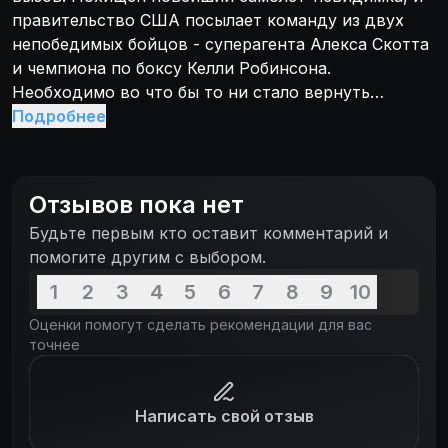
правительство США посылает команду из двух
непобедимых бойцов - суперагента Алекса Скотта
и чемпиона по боксу Келли Робинсона.
Необходимо во что бы то ни стало вернуть
попавший в руки Арнольда Гундарса, подпольного
Подробнее
торговца элитным вооружением, прототип
истребителя нового поколения и сделать это до
того, как он станет смертельной игрушкой в руках
Отзывов пока нет
злодеев. Для этого нужно проникнуть в логово
Будьте первым кто оставит комментарий и
Гундарса.
помогите другим с выбором.
1
2
3
4
5
6
7
8
9
10
Оценки помогут сделать рекомендации для вас
точнее
Написать свой отзыв