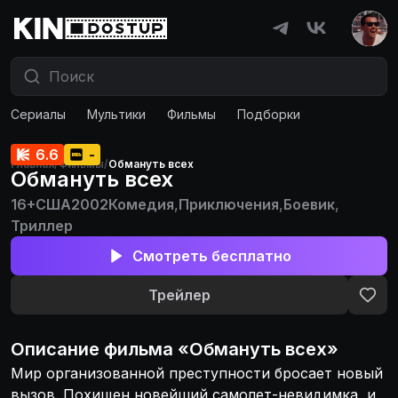
Сериалы
Мультики
Фильмы
Подборки
6.6
-
Главная
/
Фильмы
/
Обмануть всех
Обмануть всех
16+
США
2002
Комедия
,
Приключения
,
Боевик
,
Триллер
Смотреть бесплатно
Трейлер
Описание
фильма
«
Обмануть всех
»
Мир организованной преступности бросает новый
вызов. Похищен новейший самолет-невидимка, и