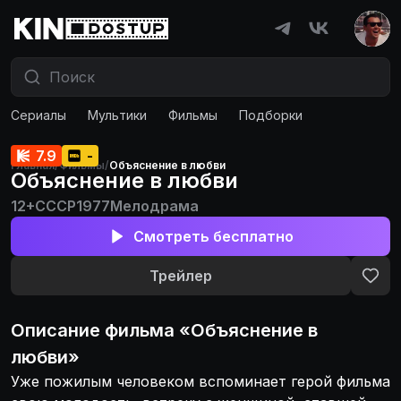
Сериалы
Мультики
Фильмы
Подборки
7.9
-
Главная
/
Фильмы
/
Объяснение в любви
Объяснение в любви
12+
СССР
1977
Мелодрама
Смотреть бесплатно
Трейлер
Описание
фильма
«
Объяснение в
любви
»
Уже пожилым человеком вспоминает герой фильма