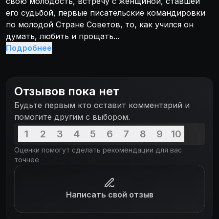
свою молодость, встречу с женщиной, ставшей
его судьбой, первые писательские командировки
по молодой Стране Советов, то, как учился он
думать, любить и прощать...
Подробнее
Отзывов пока нет
Будьте первым кто оставит комментарий и
помогите другим с выбором.
1
2
3
4
5
6
7
8
9
10
Оценки помогут сделать рекомендации для вас
точнее
Написать свой отзыв