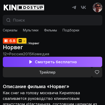
Сериалы
Мультики
Фильмы
Подборки
6.8
-
Главная
/
Фильмы
/
Норвег
Норвег
12+
Россия
2015
Комедия
Смотреть бесплатно
Трейлер
Описание
фильма
«
Норвег
»
Как снег на голову москвича Кириллова
сваливается руководство клининговым
агентством «Настенька», состоящим целиком из