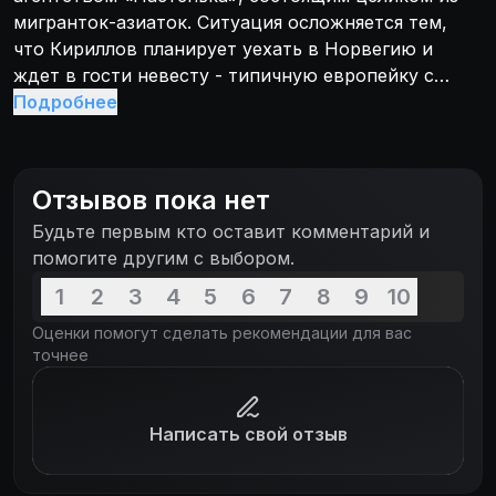
мигранток-азиаток. Ситуация осложняется тем,
что Кириллов планирует уехать в Норвегию и
ждет в гости невесту - типичную европейку с
весьма жесткими понятиями о свободе и
Подробнее
толерантности. Мысль о том, что она узнает об
эксплуатации «женщин Востока» приводит его в
ужас и заставляет всячески изворачиваться,
Отзывов пока нет
скрывая «гарем»...
Будьте первым кто оставит комментарий и
помогите другим с выбором.
1
2
3
4
5
6
7
8
9
10
Оценки помогут сделать рекомендации для вас
точнее
Написать свой отзыв