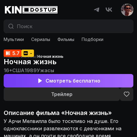
Мультики
Сериалы
Фильмы
Подборки
5.7
-
Главная
/
Фильмы
/
Ночная жизнь
Ночная жизнь
16+
США
1989
Ужасы
Смотреть бесплатно
Трейлер
Описание
фильма
«
Ночная жизнь
»
У Арчи Мелвилла было тоскливо на душе. Его
одноклассники развлекаются с девчонками на
машинах, а он почти все свободное время