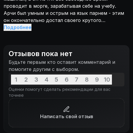
проводит в морге, зарабатывая себе на учебу.
Арчи был умным и острым на язык парнем - этим
он окончательно достал своего крутого
одноклассника Роджера, который вместе с
Подробнее
приятелями решил проучить Арчи. После
осуществления задуманного вся компания
злоумышленников попадает в автомобильную
Отзывов пока нет
аварию, и их тела привозят в морг к Арчи. Вот тут
Будьте первым кто оставит комментарий и
они и добрались до парня по-настоящему...
помогите другим с выбором.
1
2
3
4
5
6
7
8
9
10
Оценки помогут сделать рекомендации для вас
точнее
Написать свой отзыв